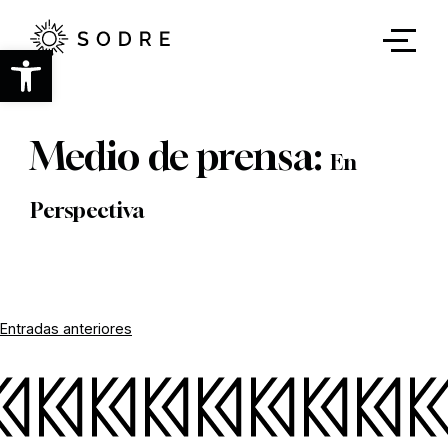
Ir
al
contenido
Abrir barra de herramientas
principal
Medio de prensa:
En
Perspectiva
Navegación
Entradas anteriores
de
entradas