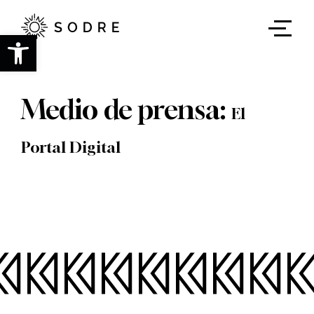
Ir
al
contenido
Abrir barra de herramientas
principal
Medio de prensa:
El
Portal Digital