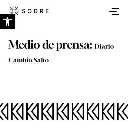
Ir
al
contenido
Abrir barra de herramientas
principal
Medio de prensa:
Diario
Cambio Salto