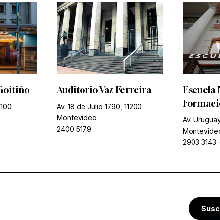
Goitiño
Auditorio Vaz Ferreira
Escuela 
Formació
1100
Av. 18 de Julio 1790, 11200
Montevideo
Av. Uruguay
2400 5179
Montevide
2903 3143
Susc