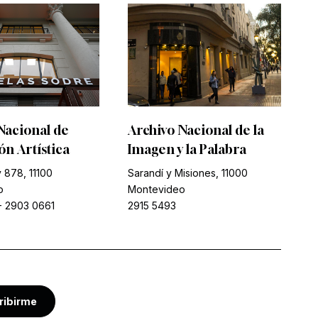
Nacional de
Archivo Nacional de la
n Artística
Imagen y la Palabra
 878, 11100
Sarandí y Misiones, 11000
o
Montevideo
-
2903 0661
2915 5493
ribirme