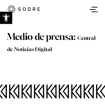
Ir
al
contenido
Abrir barra de herramientas
principal
Medio de prensa:
Central
de Noticias Digital