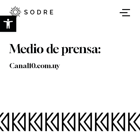
Ir
al
contenido
Abrir barra de herramientas
principal
Medio de prensa:
Canal10.com.uy