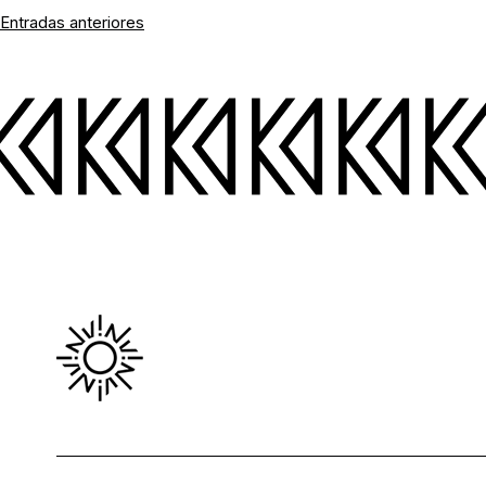
Navegación
Entradas anteriores
de
entradas