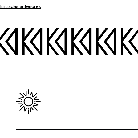
Navegación
Entradas anteriores
de
entradas