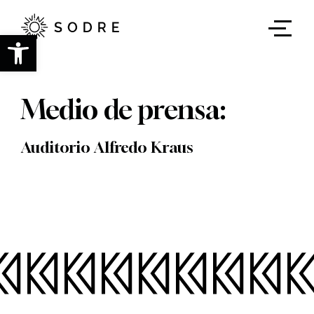
Ir
al
contenido
Abrir barra de herramientas
principal
Medio de prensa:
Auditorio Alfredo Kraus