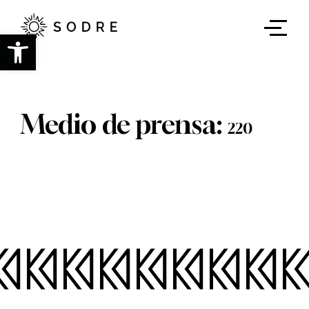
Ir
al
contenido
Abrir barra de herramientas
principal
Medio de prensa:
220