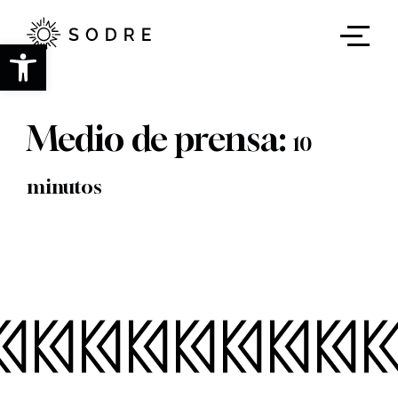
Ir
al
contenido
Abrir barra de herramientas
principal
Medio de prensa:
10
minutos