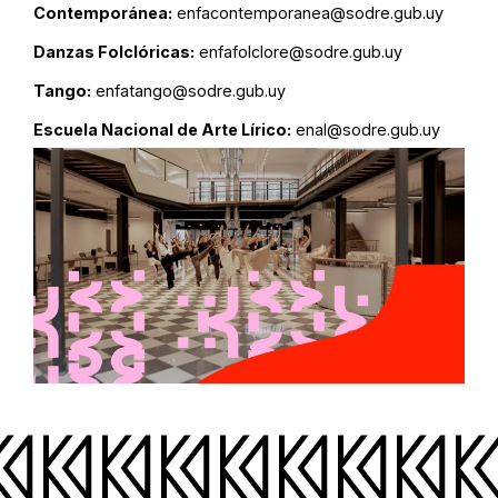
Contemporánea:
enfacontemporanea@sodre.gub.uy
Danzas Folclóricas:
enfafolclore@sodre.gub.uy
Tango:
enfatango@sodre.gub.uy
Escuela Nacional de Arte Lírico:
enal@sodre.gub.uy