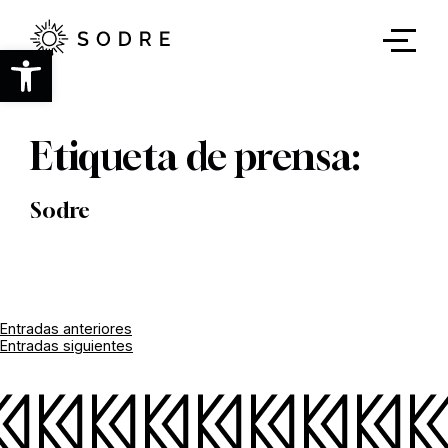
Ir
al
contenido
Abrir barra de herramientas
principal
Etiqueta de prensa:
Sodre
Navegación
Entradas anteriores
Entradas siguientes
de
entradas