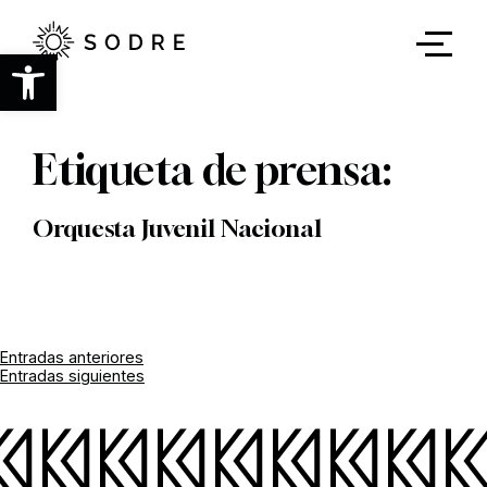
Ir
al
contenido
Abrir barra de herramientas
principal
Etiqueta de prensa:
Orquesta Juvenil Nacional
Navegación
Entradas anteriores
Entradas siguientes
de
entradas