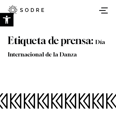
Ir
al
contenido
Abrir barra de herramientas
principal
Etiqueta de prensa:
Día
Internacional de la Danza