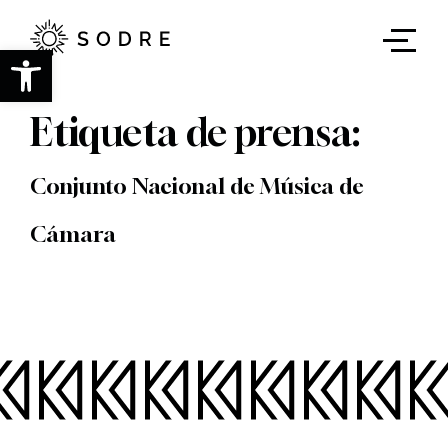
Ir
al
contenido
Abrir barra de herramientas
principal
Etiqueta de prensa:
Conjunto Nacional de Música de
Cámara