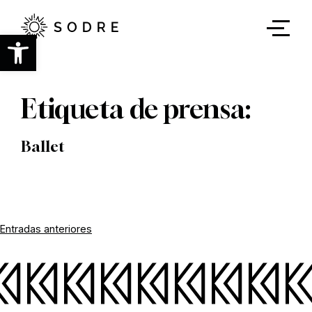
Ir
al
contenido
Abrir barra de herramientas
principal
Etiqueta de prensa:
Ballet
Navegación
Entradas anteriores
de
entradas