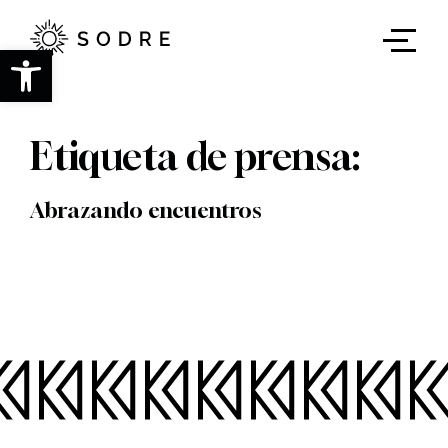
Ir
al
contenido
Abrir barra de herramientas
principal
Etiqueta de prensa:
Abrazando encuentros