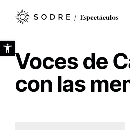
Ir
al
contenido
Espectáculos
principal
Abrir barra de herramientas
Voces de C
con las me