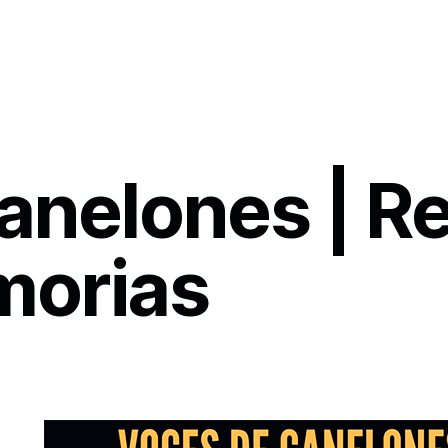
anelones | R
morias