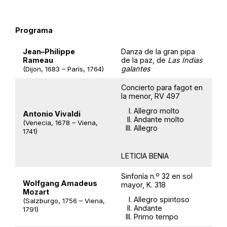
Programa
Jean–Philippe
Danza de la gran pipa
Rameau
de la paz, de
Las Indias
galantes
(Dijon, 1683 – París, 1764)
Concierto para fagot en
la menor, RV 497
Allegro molto
Antonio Vivaldi
Andante molto
(Venecia, 1678 – Viena,
Allegro
1741)
LETICIA BENIA
Sinfonía n.º 32 en sol
Wolfgang Amadeus
mayor, K. 318
Mozart
Allegro spiritoso
(Salzburgo, 1756 – Viena,
Andante
1791)
Primo tempo