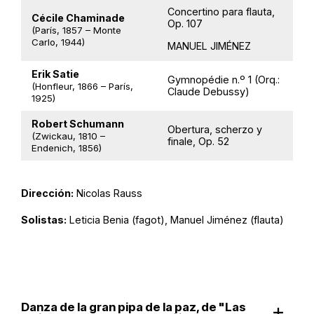
Concertino para flauta,
Cécile Chaminade
Op. 107
(París, 1857 – Monte
Carlo, 1944)
MANUEL JIMÉNEZ
Erik Satie
Gymnopédie n.º 1 (Orq.:
(Honfleur, 1866 – París,
Claude Debussy)
1925)
Robert Schumann
Obertura, scherzo y
(Zwickau, 1810 –
finale, Op. 52
Endenich, 1856)
Dirección:
Nicolas Rauss
Solistas:
Leticia Benia (fagot), Manuel Jiménez (flauta)
Danza de la gran pipa de la paz, de "Las