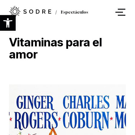
Ir
al
Espectáculos
contenido
Abrir barra de herramientas
principal
Vitaminas para el
amor