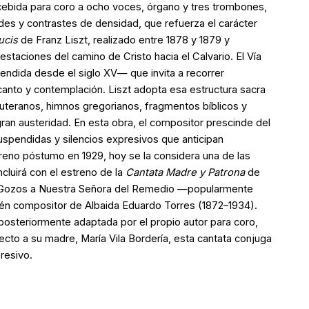
ncebida para coro a ocho voces, órgano y tres trombones,
des y contrastes de densidad, que refuerza el carácter
ucis
de Franz Liszt, realizado entre 1878 y 1879 y
taciones del camino de Cristo hacia el Calvario. El Vía
endida desde el siglo XV— que invita a recorrer
canto y contemplación. Liszt adopta esa estructura sacra
 luteranos, himnos gregorianos, fragmentos bíblicos y
ran austeridad. En esta obra, el compositor prescinde del
uspendidas y silencios expresivos que anticipan
streno póstumo en 1929, hoy se la considera una de las
ncluirá con el estreno de la
Cantata Madre y Patrona
de
 los Gozos a Nuestra Señora del Remedio —popularmente
n compositor de Albaida Eduardo Torres (1872–1934).
posteriormente adaptada por el propio autor para coro,
cto a su madre, María Vila Bordería, esta cantata conjuga
presivo.