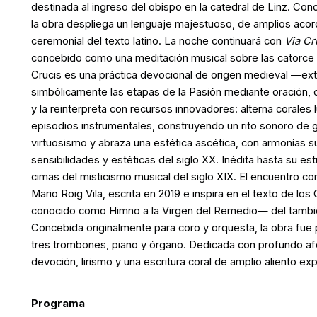
destinada al ingreso del obispo en la catedral de Linz. Co
la obra despliega un lenguaje majestuoso, de amplios acor
ceremonial del texto latino. La noche continuará con
Via Cr
concebido como una meditación musical sobre las catorce es
Crucis es una práctica devocional de origen medieval —ext
simbólicamente las etapas de la Pasión mediante oración, 
y la reinterpreta con recursos innovadores: alterna corales
episodios instrumentales, construyendo un rito sonoro de g
virtuosismo y abraza una estética ascética, con armonías s
sensibilidades y estéticas del siglo XX. Inédita hasta su e
cimas del misticismo musical del siglo XIX. El encuentro co
Mario Roig Vila, escrita en 2019 e inspira en el texto de
conocido como Himno a la Virgen del Remedio— del tambié
Concebida originalmente para coro y orquesta, la obra fue 
tres trombones, piano y órgano. Dedicada con profundo afe
devoción, lirismo y una escritura coral de amplio aliento ex
Programa