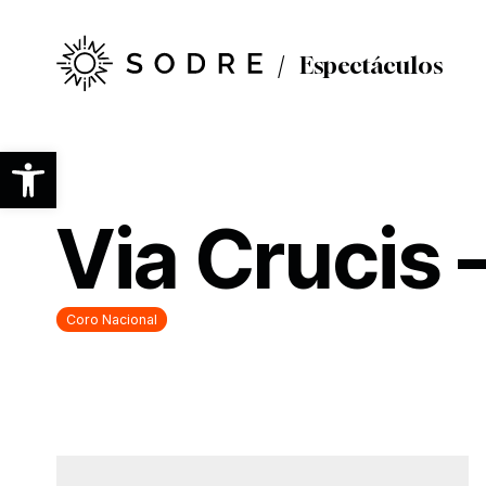
Ir
al
contenido
Espectáculos
principal
Abrir barra de herramientas
Via Crucis 
Coro Nacional