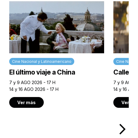
Cine Nacional y Latinoamericano
Cine Nacion
El último viaje a China
Calle M
7 y 9 AGO 2026 - 17 H
7 y 9 AGO 2
14 y 16 AGO 2026 - 17 H
14 y 16 AGO
Ver más
Ver má
arrow_forward_ios