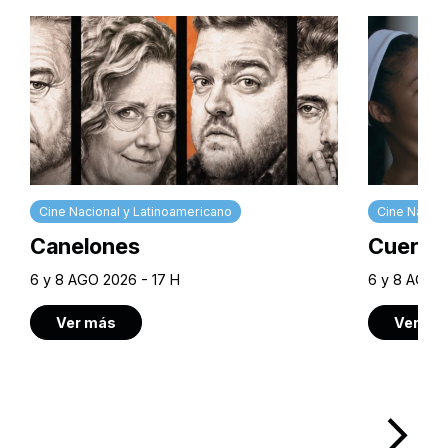
Cine Nacional y Latinoamericano
Cine Nacion
Canelones
Cuerpos
6 y 8 AGO 2026 - 17 H
6 y 8 AGO 2
Ver más
Ver má
arrow_forward_ios