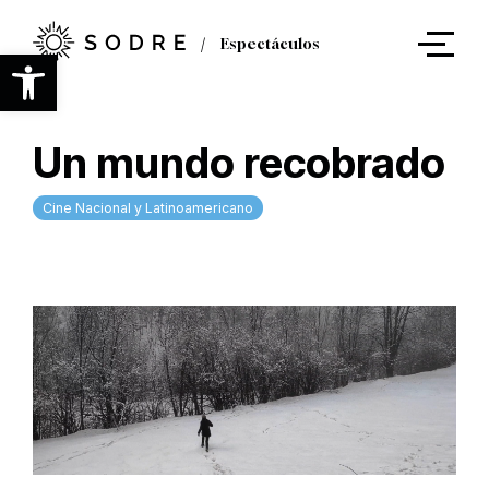
Ir
al
Espectáculos
contenido
Abrir barra de herramientas
principal
Un mundo recobrado
Cine Nacional y Latinoamericano