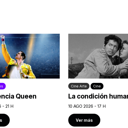
os
Cine Arte
Cine
encia Queen
La condición human
 - 21 H
10 AGO 2026 - 17 H
s
Ver más