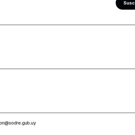
Susc
ion@sodre.gub.uy