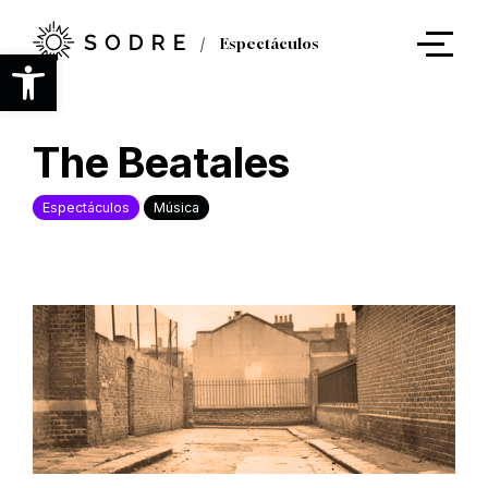
Ir
al
Espectáculos
contenido
Abrir barra de herramientas
principal
The Beatales
Espectáculos
Música