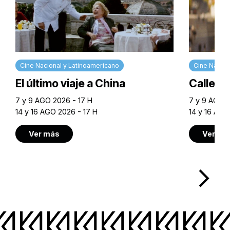
Cine Nacional y Latinoamericano
Cine Nacion
El último viaje a China
Calle M
7 y 9 AGO 2026 - 17 H
7 y 9 AGO 2
14 y 16 AGO 2026 - 17 H
14 y 16 AGO
Ver más
Ver má
arrow_forward_ios