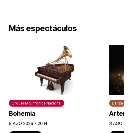
Más espectáculos
Orquesta Sinfónica Nacional
Danza
Bohemia
Artem U
8 AGO 2026 - 20 H
8 AGO 2026