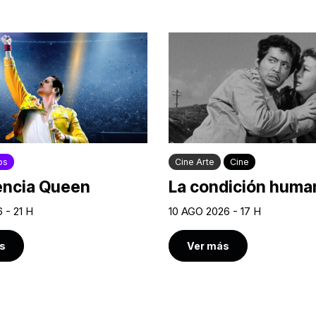
os
Cine Arte
Cine
encia Queen
La condición human
 - 21 H
10 AGO 2026 - 17 H
s
Ver más