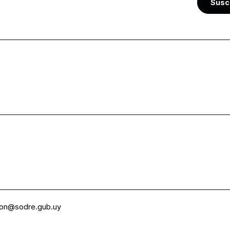
Susc
ion@sodre.gub.uy