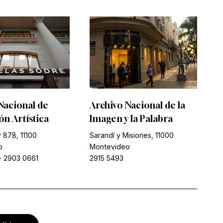
Nacional de
Archivo Nacional de la
n Artística
Imagen y la Palabra
 878, 11100
Sarandí y Misiones, 11000
o
Montevideo
-
2903 0661
2915 5493