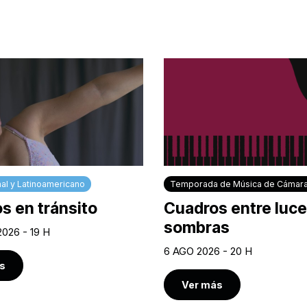
al y Latinoamericano
Temporada de Música de Cámar
s en tránsito
Cuadros entre luce
sombras
2026 - 19 H
6 AGO 2026 - 20 H
s
Ver más