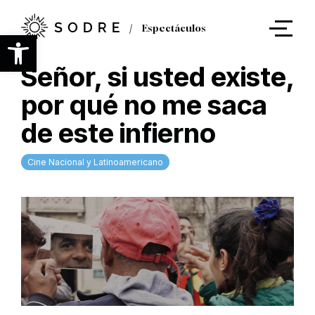
Ir
al
Espectáculos
contenido
Abrir barra de herramientas
principal
Señor, si usted existe,
por qué no me saca
de este infierno
Cine Nacional y Latinoamericano