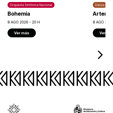
Orquesta Sinfónica Nacional
Danza
Bohemia
Artem U
8 AGO 2026 - 20 H
8 AGO 2026
Ver más
Ver má
arrow_forward_ios