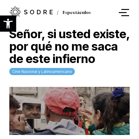
Ir
al
Espectáculos
contenido
Abrir barra de herramientas
principal
Señor, si usted existe,
por qué no me saca
de este infierno
Cine Nacional y Latinoamericano