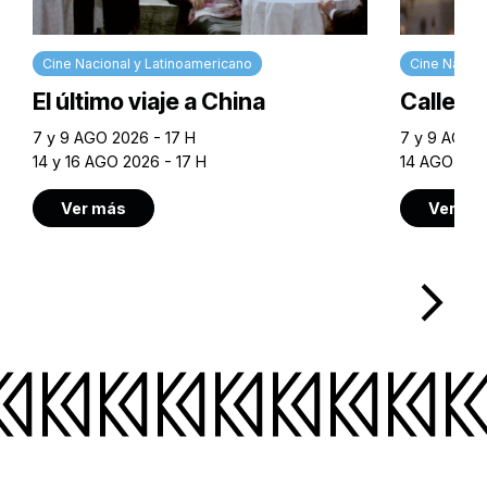
Cine Nacional y Latinoamericano
Cine Nacion
El último viaje a China
Calle M
7 y 9 AGO 2026 - 17 H
7 y 9 AGO 2
14 y 16 AGO 2026 - 17 H
14 AGO 202
Ver más
Ver má
arrow_forward_ios