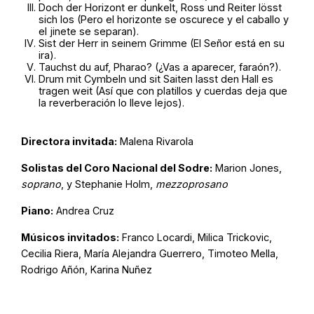
Doch der Horizont er dunkelt, Ross und Reiter lösst
sich los (Pero el horizonte se oscurece y el caballo y
el jinete se separan).
Sist der Herr in seinem Grimme (El Señor está en su
ira).
Tauchst du auf, Pharao? (¿Vas a aparecer, faraón?).
Drum mit Cymbeln und sit Saiten lasst den Hall es
tragen weit (Así que con platillos y cuerdas deja que
la reverberación lo lleve lejos).
Directora invitada:
Malena Rivarola
Solistas del Coro Nacional del Sodre:
Marion Jones,
soprano
, y Stephanie Holm,
mezzoprosano
Piano:
Andrea Cruz
Músicos invitados:
Franco Locardi, Milica Trickovic,
Cecilia Riera, María Alejandra Guerrero, Timoteo Mella,
Rodrigo Añón, Karina Nuñez