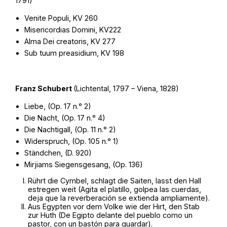
1791)
Venite Populi, KV 260
Misericordias Domini, KV222
Alma Dei creatoris, KV 277
Sub tuum preasidium, KV 198
Franz Schubert
(Lichtental, 1797 – Viena, 1828)
Liebe, (Op. 17 n.° 2)
Die Nacht, (Op. 17 n.° 4)
Die Nachtigall, (Op. 11 n.° 2)
Widerspruch, (Op. 105 n.° 1)
Ständchen, (D. 920)
Mirjiams Siegensgesang, (Op. 136)
Rührt die Cymbel, schlagt die Saiten, lasst den Hall
estregen weit (Agita el platillo, golpea las cuerdas,
deja que la reverberación se extienda ampliamente).
Aus Egypten vor dem Volke wie der Hirt, den Stab
zur Huth (De Egipto delante del pueblo como un
pastor, con un bastón para guardar).