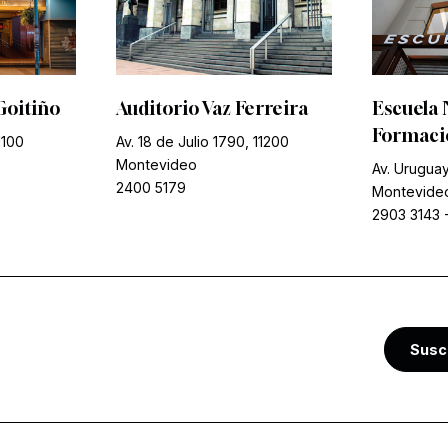
Goitiño
Auditorio Vaz Ferreira
Escuela 
Formació
1100
Av. 18 de Julio 1790, 11200
Montevideo
Av. Uruguay
2400 5179
Montevide
2903 3143
Susc