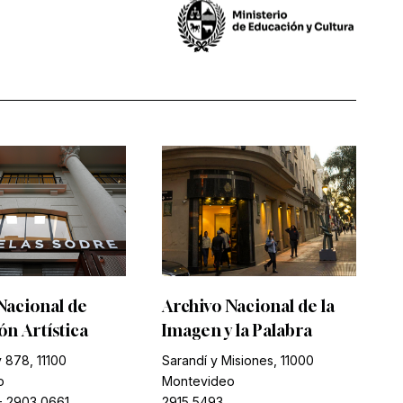
Nacional de
Archivo Nacional de la
n Artística
Imagen y la Palabra
 878, 11100
Sarandí y Misiones, 11000
o
Montevideo
-
2903 0661
2915 5493