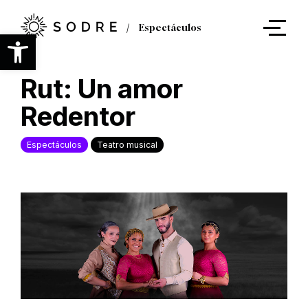
Ir
al
Espectáculos
contenido
Abrir barra de herramientas
principal
Rut: Un amor
Redentor
Espectáculos
Teatro musical