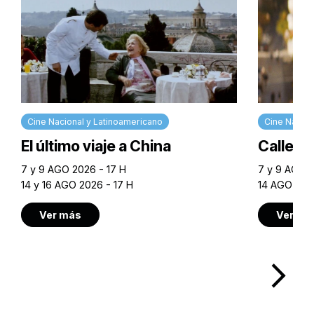
Cine Nacional y Latinoamericano
Cine Nacion
El último viaje a China
Calle M
7 y 9 AGO 2026 - 17 H
7 y 9 AGO 2
14 y 16 AGO 2026 - 17 H
14 AGO 202
Ver más
Ver má
arrow_forward_ios