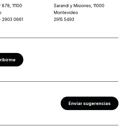
 878, 11100
Sarandí y Misiones, 11000
o
Montevideo
-
2903 0661
2915 5493
ribirme
Enviar sugerencias