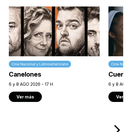
Cine Nacional y Latinoamericano
Cine Nacion
Canelones
Cuerpos
6 y 8 AGO 2026 - 17 H
6 y 8 AGO 2
Ver más
Ver má
arrow_forward_ios