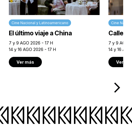
Cine Nacional y Latinoamericano
Cine Nacion
El último viaje a China
Calle M
7 y 9 AGO 2026 - 17 H
7 y 9 AGO 2
14 y 16 AGO 2026 - 17 H
14 y 16 AGO
Ver más
Ver má
arrow_forward_ios