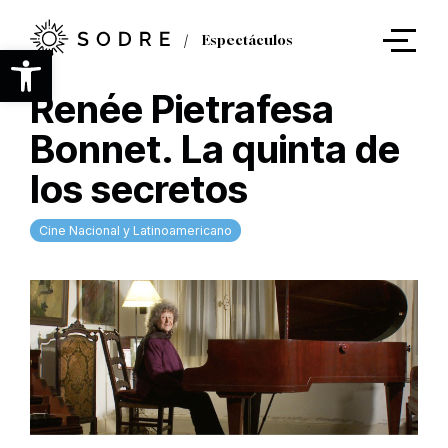
Ir
al
Espectáculos
contenido
Abrir barra de herramientas
principal
Renée Pietrafesa
Bonnet. La quinta de
los secretos
Cine Nacional y Latinoamericano