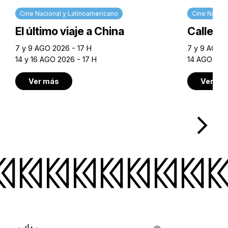
Cine Nacional y Latinoamericano
Cine Nacion
El último viaje a China
Calle M
7 y 9 AGO 2026 - 17 H
7 y 9 AGO 2
14 y 16 AGO 2026 - 17 H
14 AGO 202
Ver más
Ver má
arrow_forward_ios