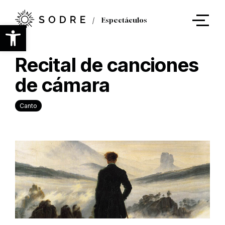
Ir
al
Espectáculos
contenido
Abrir barra de herramientas
principal
Recital de canciones
de cámara
Canto