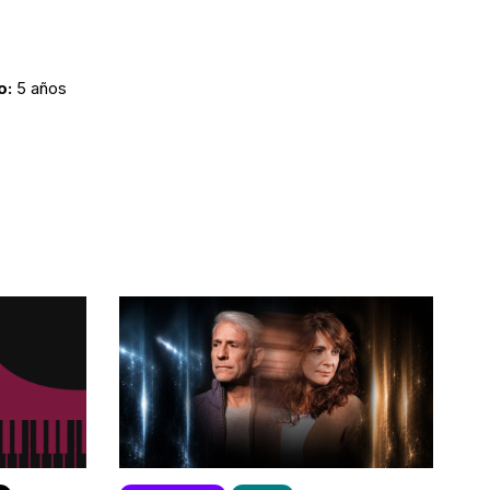
o:
5 años