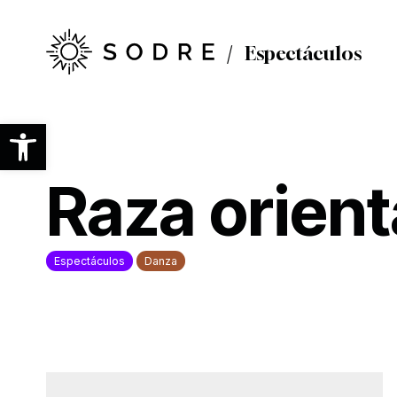
Ir
al
contenido
Espectáculos
principal
Abrir barra de herramientas
Raza orient
Espectáculos
Danza