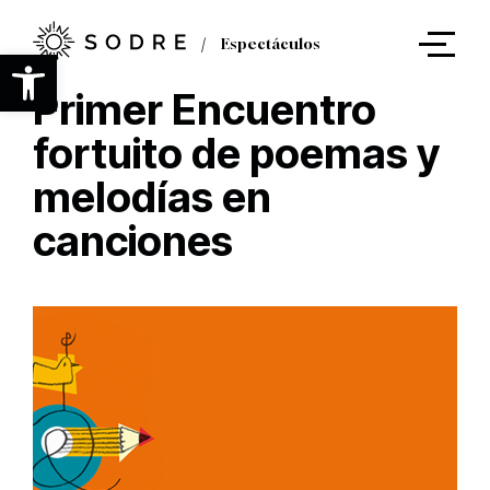
Ir
al
Espectáculos
contenido
Abrir barra de herramientas
principal
Primer Encuentro
fortuito de poemas y
melodías en
canciones