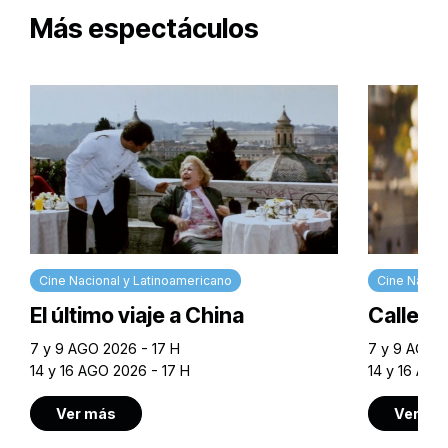
Más espectáculos
Cine Nacional y Latinoamericano
Cine Nacion
El último viaje a China
Calle M
7 y 9 AGO 2026 - 17 H
7 y 9 AGO 2
14 y 16 AGO 2026 - 17 H
14 y 16 AGO
Ver más
Ver má