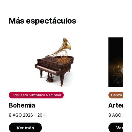
Más espectáculos
Orquesta Sinfónica Nacional
Danza
Bohemia
Artem U
8 AGO 2026 - 20 H
8 AGO 2026
Ver más
Ver má