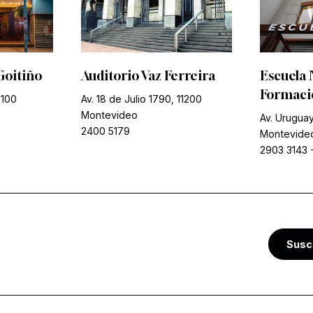
Goitiño
Auditorio Vaz Ferreira
Escuela 
Formació
1100
Av. 18 de Julio 1790, 11200
Montevideo
Av. Uruguay
2400 5179
Montevide
2903 3143
Susc