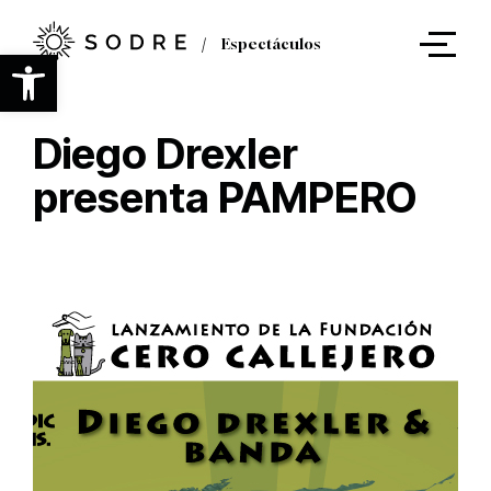
Ir
al
Espectáculos
contenido
Abrir barra de herramientas
principal
Diego Drexler
presenta PAMPERO