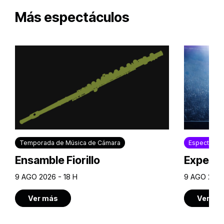
Más espectáculos
Temporada de Música de Cámara
Espectácul
Ensamble Fiorillo
Experie
9 AGO 2026 - 18 H
9 AGO 2026
Ver más
Ver má