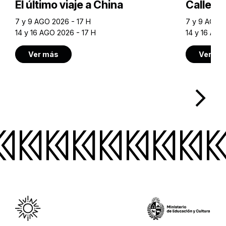
El último viaje a China
Calle M
7 y 9 AGO 2026 - 17 H
7 y 9 AGO 2
14 y 16 AGO 2026 - 17 H
14 y 16 AGO
Ver más
Ver má
arrow_forward_ios