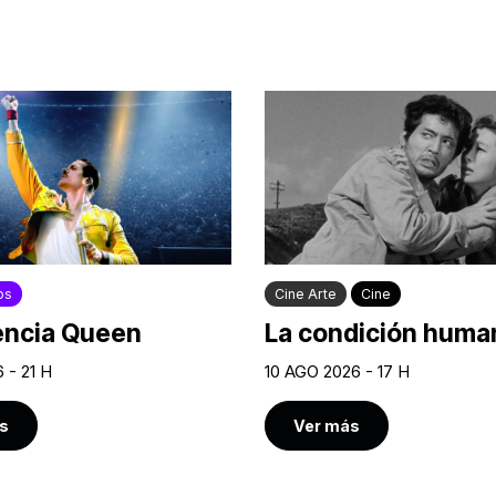
os
Cine Arte
Cine
encia Queen
La condición human
 - 21 H
10 AGO 2026 - 17 H
s
Ver más