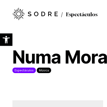
Ir
al
contenido
Espectáculos
principal
Abrir barra de herramientas
Numa Mora
Espectáculos
Música