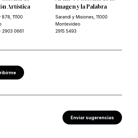
n Artística
Imagen y la Palabra
 878, 11100
Sarandí y Misiones, 11000
o
Montevideo
-
2903 0661
2915 5493
ribirme
Enviar sugerencias